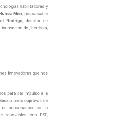
tecnologías habilitadoras y
 Núñez Mier
, responsable
el Rodrigo
, director de
e innovación de ,Iberdrola,
iones innovadoras que nos
mos para dar impulso a la
blecido unos objetivos de
a en consonancia con la
 de renovables con DSF,