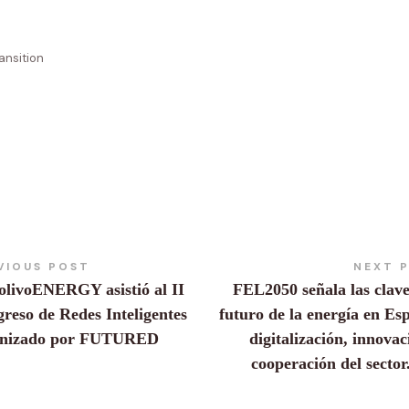
ansition
VIOUS POST
NEXT 
olivoENERGY asistió al II
FEL2050 señala las clave
reso de Redes Inteligentes
futuro de la energía en Es
anizado por FUTURED
digitalización, innovac
cooperación del sector