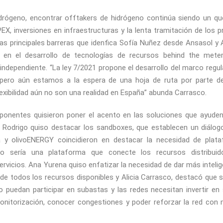
idrógeno, encontrar offtakers de hidrógeno continúa siendo un q
X, inversiones en infraestructuras y la lenta tramitación de los 
s principales barreras que idenfica Sofía Nuñez desde Ansasol y A
ir en el desarrollo de tecnologías de recursos behind the meter
 independiente. “La ley 7/2021 propone el desarrollo del marco regulat
pero aún estamos a la espera de una hoja de ruta por parte de
exibilidad aún no son una realidad en España” abunda Carrasco.
 ponentes quisieron poner el acento en las soluciones que ayuden
 Rodrigo quiso destacar los sandboxes, que establecen un diálogo
la y olivoENERGY coincidieron en destacar la necesidad de plata
mo sería una plataforma que conecte los recursos distribuido
rvicios. Ana Yurena quiso enfatizar la necesidad de dar más intelig
 de todos los recursos disponibles y Alicia Carrasco, destacó que 
puedan participar en subastas y las redes necesitan invertir en s
onitorización, conocer congestiones y poder reforzar la red con m