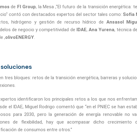
amos
de
FI Group
, la Mesa ,"El futuro de la transición energética: 
io" contó con destacados expertos del sector tales como:
Sofía
ctos, hidrógeno y gestión de recurso hídrico de
Ansasol
Migu
delos de negocio y competitividad de
IDAE
,
Ana Yurena
, técnica d
e ,
olivoENERGY
.
 soluciones
en tres bloques: retos de la transición energética, barreras y soluc
exiones.
 expertos identificaron los principales retos a los que nos enfrenta
esde el IDAE, Miguel Rodrigo comentó que “en el PNIEC se han esta
iosos para 2030, pero la generación de energía renovable no v
ciones de flexibilidad, hay que acompasar dicho crecimiento
ificación de consumos entre otros.”