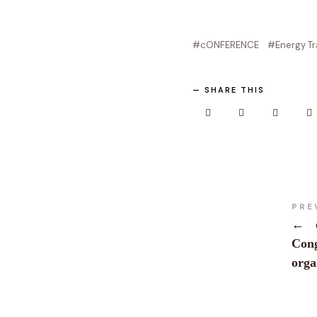
cONFERENCE
Energy Tr
SHARE THIS
PRE
←
Cong
org