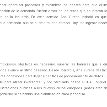
poder optimizar procesos y minimizar los costes para que el im
ficación de la demanda fueron otros de los retos que apuntaron l
n de la industria. En este sentido Ana Yurena insistió en que 
n la demanda, aún se quema mucho carbón. Hay una ingente neces
mbiciosos objetivos es necesario superar las barreras que a dí
vance avance al ritmo deseado. Desde Iberdrola, Ana Yurena desta
ores conexiones para llegar a centros de procesamiento de datos. E
le para atraer inversores” y por otro lado desde el IDAE, Miguel
istraciones publicas a los nuevos ciclos europeos (antes eran d
gobierno si ha habido una planificación clara y concisa.