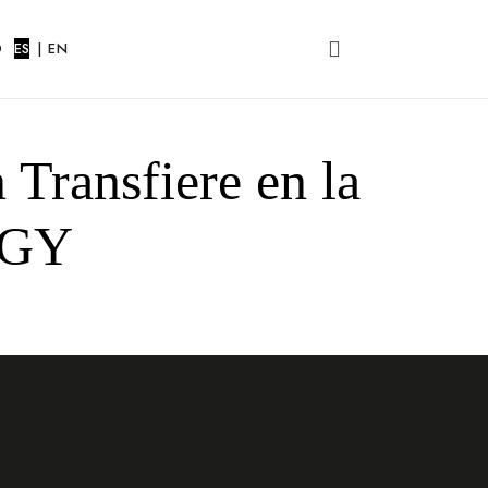
O
ES
|
EN
 Transfiere en la
RGY